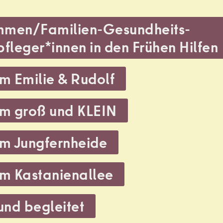
mmen/Familien-Gesundheits-
fleger*innen in den Frühen Hilfen
m Emilie & Rudolf
um groß und KLEIN
um Jungfernheide
um Kastanienallee
 und begleitet