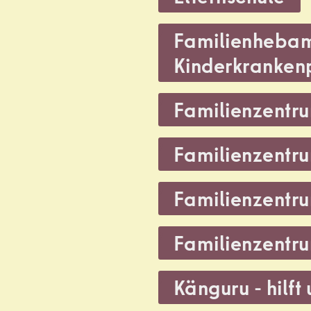
,
Familienheba
Kinderkrankenp
,
Familienzentru
,
Familienzentr
,
Familienzentr
,
Familienzentr
,
Känguru - hilft