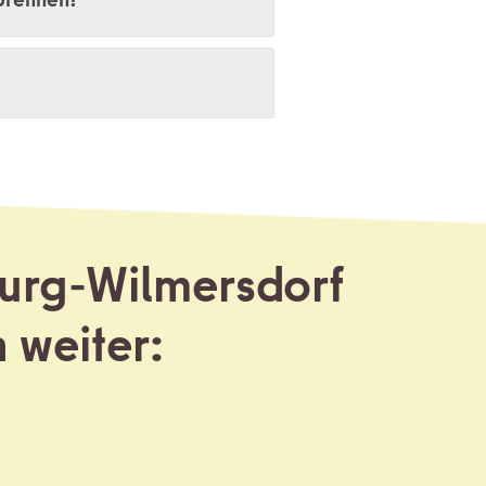
burg-Wilmersdorf
n
weiter: