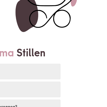
ema
Stillen
 brennen?