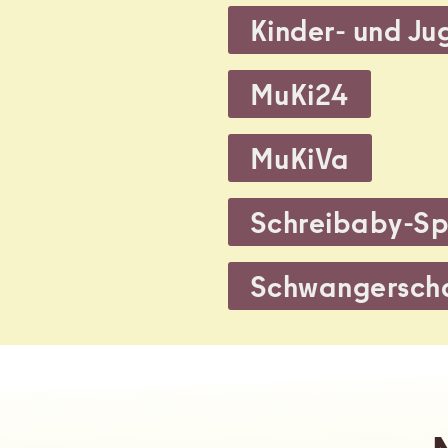
,
Kinder- und Ju
,
MuKi24
,
MuKiVa
,
Schreibaby-Sp
,
Schwangerscha