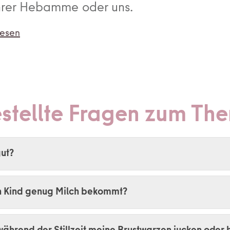
Ihrer Hebamme oder uns.
esen
stellte Fragen zum Th
gut?
n Kind genug Milch bekommt?
während der Stillzeit meine Brustwarzen jucken oder